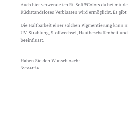
Auch hier verwende ich Ri-Soft®Colors da bei mir de
Rückstandsloses Verblassen wird ermöglicht. Es gibt
Die Haltbarkeit einer solchen Pigmentierung kann 
UV-Strahlung, Stoffwechsel, Hautbeschaffenheit un
beeinflusst.
Haben Sie den Wunsch nach:
Symetrie
einer schönen Form
ausdruckstarker Farbe
Härchen-Volumen
Harmonie des Gesamtbildes
Für diese Wünsche stehe ich Ihnen gerne zur Verfügu
Erstbehandlung + 2