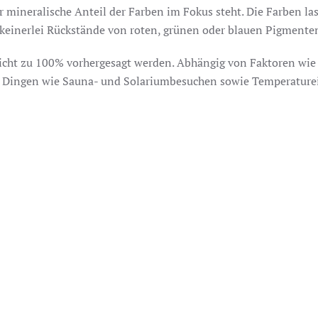
r mineralische Anteil der Farben im Fokus steht. Die Farben la
 keinerlei Rückstände von roten, grünen oder blauen Pigmente
nicht zu 100% vorhergesagt werden. Abhängig von Faktoren wie
d Dingen wie Sauna- und Solariumbesuchen sowie Temperature
ng und berate Sie künstlerisch und einwandfrei mit visagistis